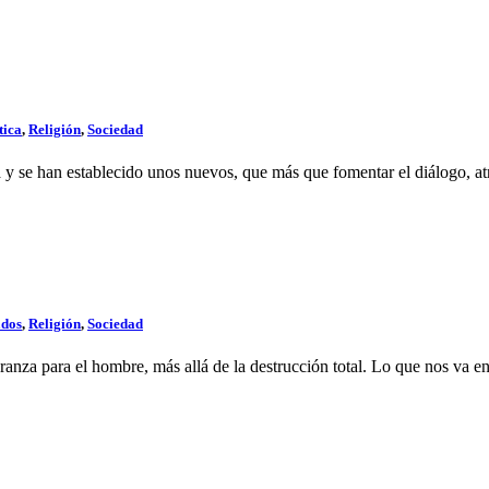
tica
,
Religión
,
Sociedad
 y se han establecido unos nuevos, que más que fomentar el diálogo, atr
dos
,
Religión
,
Sociedad
eranza para el hombre, más allá de la destrucción total. Lo que nos va en