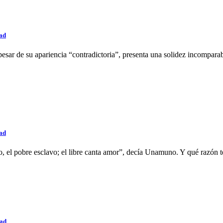
ad
 pesar de su apariencia “contradictoria”, presenta una solidez incompara
ad
vo, el pobre esclavo; el libre canta amor”, decía Unamuno. Y qué razón t
dad