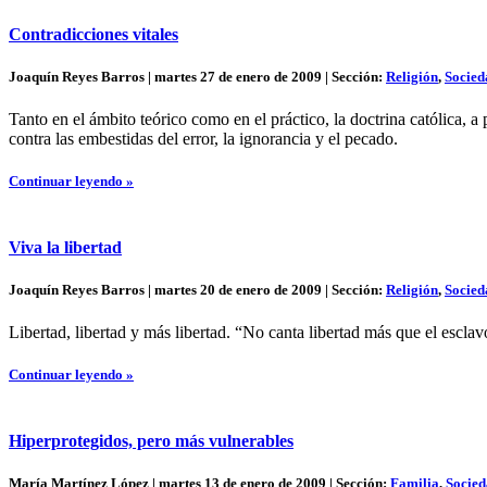
Contradicciones vitales
Joaquín Reyes Barros | martes 27 de enero de 2009 | Sección:
Religión
,
Socied
Tanto en el ámbito teórico como en el práctico, la doctrina católica, a
contra las embestidas del error, la ignorancia y el pecado.
Continuar leyendo »
Viva la libertad
Joaquín Reyes Barros | martes 20 de enero de 2009 | Sección:
Religión
,
Socied
Libertad, libertad y más libertad. “No canta libertad más que el escla
Continuar leyendo »
Hiperprotegidos, pero más vulnerables
María Martínez López | martes 13 de enero de 2009 | Sección:
Familia
,
Socie