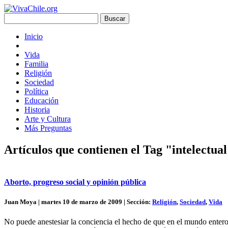
Inicio
Vida
Familia
Religión
Sociedad
Política
Educación
Historia
Arte y Cultura
Más Preguntas
Artículos que contienen el Tag "intelectua
Aborto, progreso social y opinión pública
Juan Moya | martes 10 de marzo de 2009 | Sección:
Religión
,
Sociedad
,
Vida
No puede anestesiar la conciencia el hecho de que en el mundo enter