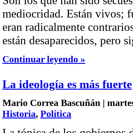
Son los que han sido secues
mediocridad. Están vivos; f
eran radicalmente contrario
están desaparecidos, pero s
Continuar leyendo »
La ideología es más fuerte
Mario Correa Bascuñán | martes 
Historia
,
Política
La tónica de los gobiernos 