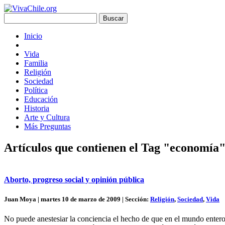
Inicio
Vida
Familia
Religión
Sociedad
Política
Educación
Historia
Arte y Cultura
Más Preguntas
Artículos que contienen el Tag "economía
Aborto, progreso social y opinión pública
Juan Moya | martes 10 de marzo de 2009 | Sección:
Religión
,
Sociedad
,
Vida
No puede anestesiar la conciencia el hecho de que en el mundo enter