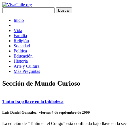
Inicio
Vida
Familia
Religión
Sociedad
Política
Educación
Historia
Arte y Cultura
Más Preguntas
Sección de Mundo Curioso
Tintín bajo llave en la biblioteca
Luis Daniel González | viernes 4 de septiembre de 2009
La edición de “Tintín en el Congo” está confinada bajo llave en la secc