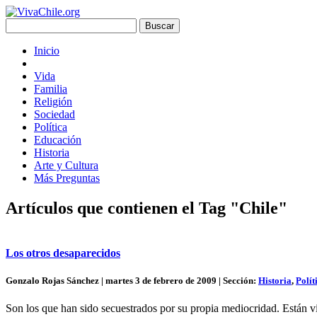
Inicio
Vida
Familia
Religión
Sociedad
Política
Educación
Historia
Arte y Cultura
Más Preguntas
Artículos que contienen el Tag "Chile"
Los otros desaparecidos
Gonzalo Rojas Sánchez | martes 3 de febrero de 2009 | Sección:
Historia
,
Polít
Son los que han sido secuestrados por su propia mediocridad. Están vi