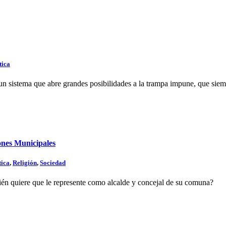
tica
 sistema que abre grandes posibilidades a la trampa impune, que siempr
iones Municipales
tica
,
Religión
,
Sociedad
quién quiere que le represente como alcalde y concejal de su comuna?