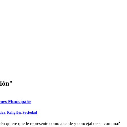
ción"
iones Municipales
tica
,
Religión
,
Sociedad
quién quiere que le represente como alcalde y concejal de su comuna?