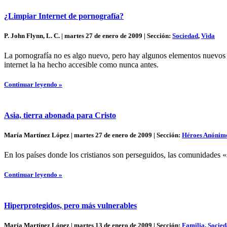
¿Limpiar Internet de pornografía?
P. John Flynn, L. C. | martes 27 de enero de 2009 | Sección:
Sociedad
,
Vida
La pornografía no es algo nuevo, pero hay algunos elementos nuevos 
internet la ha hecho accesible como nunca antes.
Continuar leyendo »
Asia, tierra abonada para Cristo
María Martínez López | martes 27 de enero de 2009 | Sección:
Héroes Anónim
En los países donde los cristianos son perseguidos, las comunidades «
Continuar leyendo »
Hiperprotegidos, pero más vulnerables
María Martínez López | martes 13 de enero de 2009 | Sección:
Familia
,
Socie