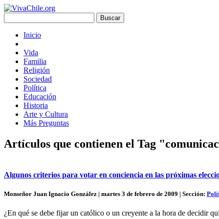
Inicio
Vida
Familia
Religión
Sociedad
Política
Educación
Historia
Arte y Cultura
Más Preguntas
Artículos que contienen el Tag "comunica
Algunos criterios para votar en conciencia en las próximas elecc
Monseñor Juan Ignacio González | martes 3 de febrero de 2009 | Sección:
Polí
¿En qué se debe fijar un católico o un creyente a la hora de decidir 