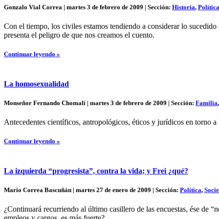
Gonzalo Vial Correa | martes 3 de febrero de 2009 | Sección:
Historia
,
Polític
Con el tiempo, los civiles estamos tendiendo a considerar lo sucedid
presenta el peligro de que nos creamos el cuento.
Continuar leyendo »
La homosexualidad
Monseñor Fernando Chomalí | martes 3 de febrero de 2009 | Sección:
Familia
Antecedentes científicos, antropológicos, éticos y jurídicos en torno a
Continuar leyendo »
La izquierda “progresista”, contra la vida; y Frei ¿qué?
Mario Correa Bascuñán | martes 27 de enero de 2009 | Sección:
Política
,
Soci
¿Continuará recurriendo al último casillero de las encuestas, ése de “
empleos y cargos, es más fuerte?