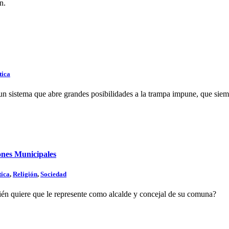
n.
tica
 sistema que abre grandes posibilidades a la trampa impune, que siempr
iones Municipales
tica
,
Religión
,
Sociedad
quién quiere que le represente como alcalde y concejal de su comuna?