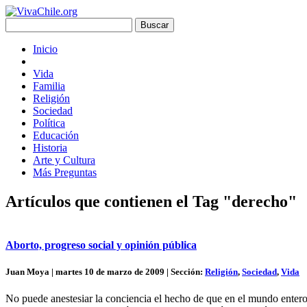
Inicio
Vida
Familia
Religión
Sociedad
Política
Educación
Historia
Arte y Cultura
Más Preguntas
Artículos que contienen el Tag "derecho"
Aborto, progreso social y opinión pública
Juan Moya | martes 10 de marzo de 2009 | Sección:
Religión
,
Sociedad
,
Vida
No puede anestesiar la conciencia el hecho de que en el mundo enter