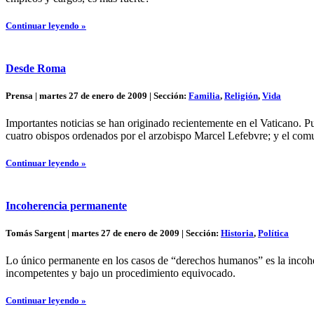
Continuar leyendo »
Desde Roma
Prensa | martes 27 de enero de 2009 | Sección:
Familia
,
Religión
,
Vida
Importantes noticias se han originado recientemente en el Vaticano. P
cuatro obispos ordenados por el arzobispo Marcel Lefebvre; y el com
Continuar leyendo »
Incoherencia permanente
Tomás Sargent | martes 27 de enero de 2009 | Sección:
Historia
,
Política
Lo único permanente en los casos de “derechos humanos” es la incoher
incompetentes y bajo un procedimiento equivocado.
Continuar leyendo »