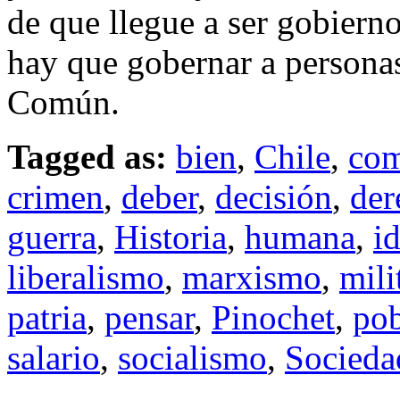
de que llegue a ser gobierno
hay que gobernar a personas
Común.
Tagged as:
bien
,
Chile
,
co
crimen
,
deber
,
decisión
,
der
guerra
,
Historia
,
humana
,
i
liberalismo
,
marxismo
,
mili
patria
,
pensar
,
Pinochet
,
po
salario
,
socialismo
,
Socieda