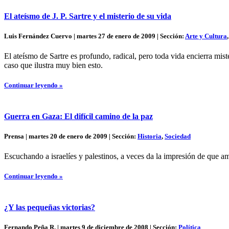
El ateísmo de J. P. Sartre y el misterio de su vida
Luis Fernández Cuervo | martes 27 de enero de 2009 | Sección:
Arte y Cultura
El ateísmo de Sartre es profundo, radical, pero toda vida encierra mis
caso que ilustra muy bien esto.
Continuar leyendo »
Guerra en Gaza: El difícil camino de la paz
Prensa | martes 20 de enero de 2009 | Sección:
Historia
,
Sociedad
Escuchando a israelíes y palestinos, a veces da la impresión de que a
Continuar leyendo »
¿Y las pequeñas victorias?
Fernando Peña R. | martes 9 de diciembre de 2008 | Sección:
Política