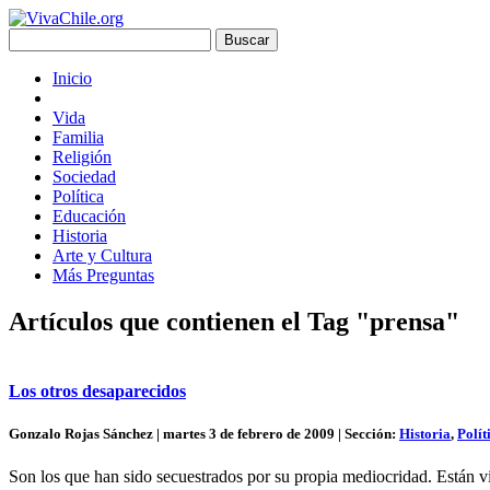
Inicio
Vida
Familia
Religión
Sociedad
Política
Educación
Historia
Arte y Cultura
Más Preguntas
Artículos que contienen el Tag "prensa"
Los otros desaparecidos
Gonzalo Rojas Sánchez | martes 3 de febrero de 2009 | Sección:
Historia
,
Polít
Son los que han sido secuestrados por su propia mediocridad. Están vi