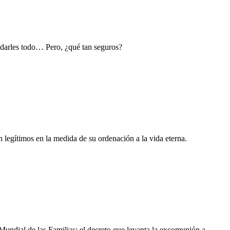
 darles todo… Pero, ¿qué tan seguros?
n legítimos en la medida de su ordenación a la vida eterna.
 Mundial de las Familias; el decreto que levanta la excomunión a