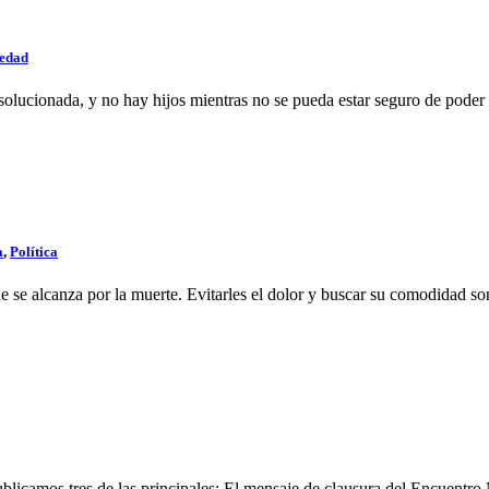
iedad
olucionada, y no hay hijos mientras no se pueda estar seguro de poder
a
,
Política
e se alcanza por la muerte. Evitarles el dolor y buscar su comodidad so
ublicamos tres de las principales: El mensaje de clausura del Encuentro