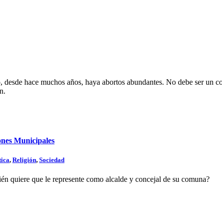
o, desde hace muchos años, haya abortos abundantes. No debe ser un co
n.
iones Municipales
tica
,
Religión
,
Sociedad
quién quiere que le represente como alcalde y concejal de su comuna?