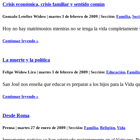
Crisis económica, crisis familiar y sentido común
Gonzalo Letelier Widow | martes 3 de febrero de 2009 | Sección:
Familia
,
Soc
Hoy no hay matrimonios mientras no se tenga la vida completamente s
Continuar leyendo »
La muerte y la política
Felipe Widow Lira | martes 3 de febrero de 2009 | Sección:
Educación
,
Famili
San José nos enseña que educar es preparar a los hijos para la Vida qu
Continuar leyendo »
Desde Roma
Prensa | martes 27 de enero de 2009 | Sección:
Familia
,
Religión
,
Vida
Importantes noticias se han originado recientemente en el Vaticano. P