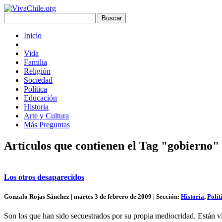
Inicio
Vida
Familia
Religión
Sociedad
Política
Educación
Historia
Arte y Cultura
Más Preguntas
Artículos que contienen el Tag "gobierno"
Los otros desaparecidos
Gonzalo Rojas Sánchez | martes 3 de febrero de 2009 | Sección:
Historia
,
Polít
Son los que han sido secuestrados por su propia mediocridad. Están vi