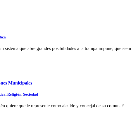
tica
 sistema que abre grandes posibilidades a la trampa impune, que siempr
iones Municipales
tica
,
Religión
,
Sociedad
quién quiere que le represente como alcalde y concejal de su comuna?