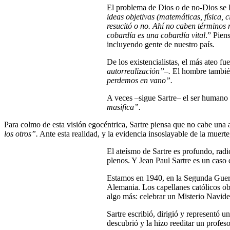
El problema de Dios o de no-Dios se lo
ideas objetivas (matemáticas, física, 
resucitó o no. Ahí no caben términos m
cobardía es una cobardía vital
.” Pien
incluyendo gente de nuestro país.
De los existencialistas, el más ateo f
autorrealización”–.
El hombre tambi
perdemos en vano”.
A veces –sigue Sartre– el ser humano s
masifica”.
Para colmo de esta visión egocéntrica, Sartre piensa que no cabe una 
los otros”.
Ante esta realidad, y la evidencia insoslayable de la muerte
El ateísmo de Sartre es profundo, radi
plenos. Y Jean Paul Sartre es un caso 
Estamos en 1940, en la Segunda Guerra
Alemania. Los capellanes católicos ob
algo más: celebrar un Misterio Navid
Sartre escribió, dirigió y representó 
descubrió y la hizo reeditar un profes