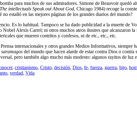
bomba para muchos de sus admiradores. Simone de Beauvoir quedó aluci
The intellectuals Speak out About God
, Chicago 1984) recoge la conste
 no estalló en las mejores páginas de los grandes diarios del mundo?
ncio. Es lo habitual. Tampoco se ha dado publicidad a la muerte de Vo
io Nobel Alexis Carrel; ni otros muchos ateos ilustres que alcanzaron l
ericales que mueren contritos y confesos, ni de etc., etc., etc.
Prensa internacionales y otros grandes Medios Informativos, siempre ha
s
saramagos
del mundo que hacen alarde de estar contra Dios o contra 
iversal, pero también algo mucho más modesto: algunos rayitos de luz en
onocer
,
cristianismo
,
Cristo
,
decisión
,
Dios
,
fe
,
fuerza
,
guerra
,
hijo
,
hom
anto
,
verdad
,
Vida