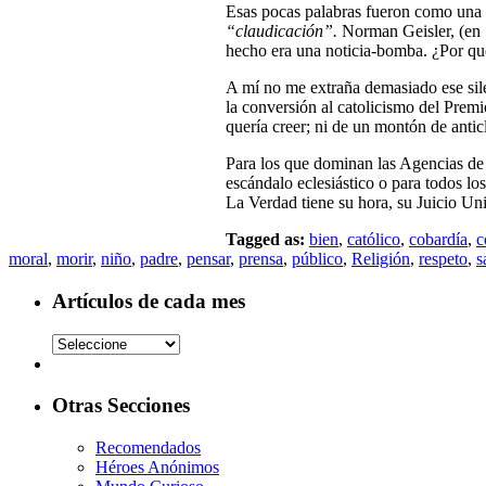
Esas pocas palabras fueron como una 
“claudicación”.
Norman Geisler, (en
hecho era una noticia-bomba. ¿Por qué
A mí no me extraña demasiado ese sile
la conversión al catolicismo del Prem
quería creer; ni de un montón de anticl
Para los que dominan las Agencias de 
escándalo eclesiástico o para todos lo
La Verdad tiene su hora, su Juicio Un
Tagged as:
bien
,
católico
,
cobardía
,
c
moral
,
morir
,
niño
,
padre
,
pensar
,
prensa
,
público
,
Religión
,
respeto
,
s
Artículos de cada mes
Otras Secciones
Recomendados
Héroes Anónimos