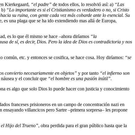
ren Kierkegaard,
“el padre”
de todos ellos, lo resolvió así: a)
“Las
b)
“Lo importante es si el Cristianismo es verdadero o no, si Cristo
acia su ruina, con gente cada vez más cobarde ante lo esencial. Su
ie, es una plaga que se ha ido extendiendo mas allá de Europa,
ertad, es lo que él mismo se hace –ahora diríamos
“la
ausa de sí, es decir, Dios. Pero la idea de Dios es contradictoria y nos
 lo común, etc. y entonces se cosifica, se hace cosa. Hoy diríamos:
“se
os convierto necesariamente en objetos”
y por tanto
“el infierno son
a náusea y el concluir que
“el hombre es una pasión inútil”.
sona es algo que solo Dios lo puede hacer con justicia y conocimiento
dados franceses prisioneros en un campo de concentración nazi en
an ensayando villancicos pero Sartre –primera sorpresa– les propone
el Hijo del Trueno”
, obra perdida para el gran público hasta que la