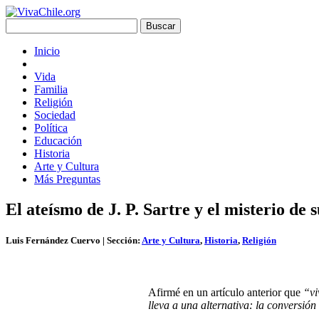
Inicio
Vida
Familia
Religión
Sociedad
Política
Educación
Historia
Arte y Cultura
Más Preguntas
El ateísmo de J. P. Sartre y el misterio de 
Luis Fernández Cuervo
| Sección:
Arte y Cultura
,
Historia
,
Religión
Afirmé en un artículo anterior que
“vi
lleva a una alternativa: la conversión 