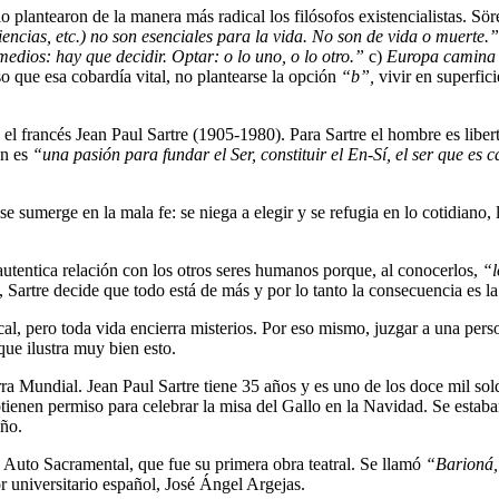
 plantearon de la manera más radical los filósofos existencialistas. Sö
ciencias, etc.) no son esenciales para la vida. No son de vida o muerte.”
edios: hay que decidir. Optar: o lo uno, o lo otro.”
c)
Europa camina h
so que esa cobardía vital, no plantearse la opción
“b”,
vivir en superfic
ue el francés Jean Paul Sartre (1905-1980). Para Sartre el hombre es lib
én es
“una pasión para fundar el Ser, constituir el En-Sí, el ser que es c
e sumerge en la mala fe: se niega a elegir y se refugia en lo cotidiano,
autentica relación con los otros seres humanos porque, al conocerlos,
“l
, Sartre decide que todo está de más y por lo tanto la consecuencia es l
cal, pero toda vida encierra misterios. Por eso mismo, juzgar a una per
que ilustra muy bien esto.
 Mundial. Jean Paul Sartre tiene 35 años y es uno de los doce mil sol
tienen permiso para celebrar la misa del Gallo en la Navidad. Se estab
eño.
un Auto Sacramental, que fue su primera obra teatral. Se llamó
“Barioná, 
or universitario español, José Ángel Argejas.