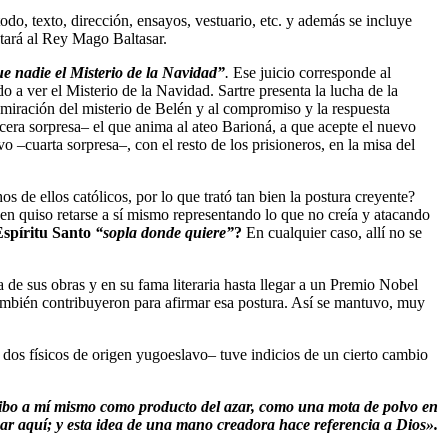
todo, texto, dirección, ensayos, vestuario, etc. y además se incluye
etará al Rey Mago Baltasar.
e nadie el Misterio de la Navidad”
.
Ese juicio corresponde al
 a ver el Misterio de la Navidad. Sartre presenta la lucha de la
miración del misterio de Belén y al compromiso y la respuesta
cera sorpresa– el que anima al ateo Barioná, a que acepte el nuevo
o –cuarta sorpresa–, con el resto de los prisioneros, en la misa del
de ellos católicos, por lo que trató tan bien la postura creyente?
en quiso retarse a sí mismo representando lo que no creía y atacando
spíritu Santo
“sopla donde quiere”
?
En cualquier caso, allí no se
 de sus obras y en su fama literaria hasta llegar a un Premio Nobel
también contribuyeron para afirmar esa postura. Así se mantuvo, muy
dos físicos de origen yugoeslavo– tuve indicios de un cierto cambio
bo a mí mismo como producto del azar, como una mota de polvo en
ar aquí; y esta idea de una mano creadora hace referencia a Dios».