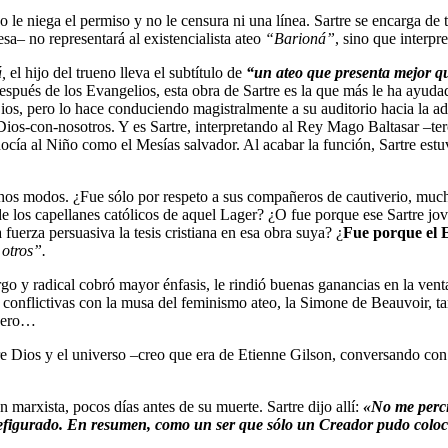
o le niega el permiso y no le censura ni una línea. Sartre se encarga de 
sa– no representará al existencialista ateo
“Barioná”
, sino que interpr
,
el hijo del trueno lleva el subtítulo de
“un ateo que presenta mejor qu
spués de los Evangelios, esta obra de Sartre es la que más le ha ayudado
os, pero lo hace conduciendo magistralmente a su auditorio hacia la ad
Dios-con-nosotros. Y es Sartre, interpretando al Rey Mago Baltasar –ter
nocía al Niño como el Mesías salvador. Al acabar la función, Sartre estuv
os modos. ¿Fue sólo por respeto a sus compañeros de cautiverio, muchos 
 los capellanes católicos de aquel Lager? ¿O fue porque ese Sartre jov
 fuerza persuasiva la tesis cristiana en esa obra suya? ¿
Fue porque el E
 otros”.
o y radical cobró mayor énfasis, le rindió buenas ganancias en la venta
n conflictivas con la musa del feminismo ateo, la Simone de Beauvoir, 
 Pero…
re Dios y el universo –creo que era de Etienne Gilson, conversando con 
marxista, pocos días antes de su muerte. Sartre dijo allí:
«No me perci
refigurado. En resumen, como un ser que sólo un Creador pudo coloc