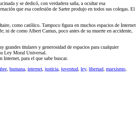
nada y se dedicó, con verdadera saña, a ocultar esa
rnación que esa confesión de Sartre produjo en todos sus colegas. El
ltaire, como católico. Tampoco figura en muchos espacios de Internet
a fe; ni de como Albert Camus, poco antes de su muerte en accidente,
y grandes titulares y generosidad de espacios para cualquier
su Ley Moral Universal.
 Internet, para el que sabe buscar.
bre
,
humana
,
internet
,
justicia
,
juventud
,
ley
,
libertad
,
marxismo
,