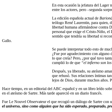
En esta ocasión la jefatura del Lager n
entre los actores, pero –segunda sorpre
La edición española actual de
Barioná
teólogo René Laurentin, para quien, de
libertad humana afirmándose contra Di
personal que exige el Cristo-Niño, el 
sentido que tendría su libertad si reco
Gallo.
Se puede interpretar todo esto de much
¿Fue por agradecimiento con alguno de
lo que creía? Pero, ¿por qué tuvo tanta
cumplió lo de que
“el infierno son los
Después, ya liberado, su ateísmo amarg
que rehusó. Sus relaciones íntimas ta
lejos de Dios, durante muchos años.
Hace tiempo, en un editorial del ABC español y en un libro leído sob
en el ateísmo de Sartre. Más tarde apareció en un diario francés.
Fue Le Nouvel Observateur el que recogió un diálogo de Sartre con un 
el universo, sino como alguien que ha sido esperado, preparado, p