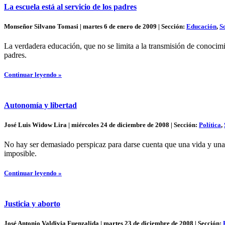
La escuela está al servicio de los padres
Monseñor Silvano Tomasi | martes 6 de enero de 2009 | Sección:
Educación
,
S
La verdadera educación, que no se limita a la transmisión de conocimien
padres.
Continuar leyendo »
Autonomía y libertad
José Luis Widow Lira | miércoles 24 de diciembre de 2008 | Sección:
Política
,
No hay ser demasiado perspicaz para darse cuenta que una vida y una c
imposible.
Continuar leyendo »
Justicia y aborto
José Antonio Valdivia Fuenzalida | martes 23 de diciembre de 2008 | Sección: