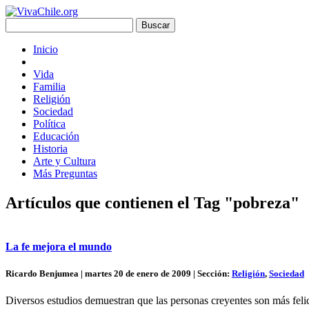
Inicio
Vida
Familia
Religión
Sociedad
Política
Educación
Historia
Arte y Cultura
Más Preguntas
Artículos que contienen el Tag "pobreza"
La fe mejora el mundo
Ricardo Benjumea | martes 20 de enero de 2009 | Sección:
Religión
,
Sociedad
Diversos estudios demuestran que las personas creyentes son más felice