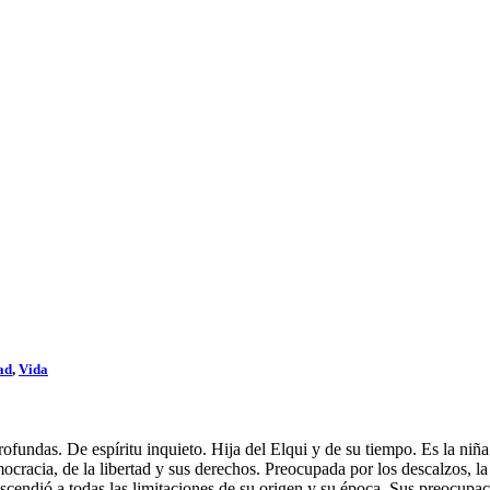
ad
,
Vida
rofundas. De espíritu inquieto. Hija del Elqui y de su tiempo. Es la niñ
mocracia, de la libertad y sus derechos. Preocupada por los descalzos, la
Trascendió a todas las limitaciones de su origen y su época. Sus preocup