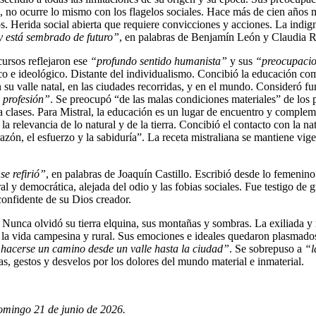
ad, no ocurre lo mismo con los flagelos sociales. Hace más de cien años
s. Herida social abierta que requiere convicciones y acciones. La indig
y está sembrado de futuro”
, en palabras de Benjamín León y Claudia R
ursos reflejaron ese
“profundo sentido humanista”
y sus
“preocupacio
 e ideológico. Distante del individualismo. Concibió la educación com
 su valle natal, en las ciudades recorridas, y en el mundo. Consideró f
 profesión”
. Se preocupó “de las malas condiciones materiales” de los p
clases. Para Mistral, la educación es un lugar de encuentro y complemen
la relevancia de lo natural y de la tierra. Concibió el contacto con la 
razón, el esfuerzo y la sabiduría”. La receta mistraliana se mantiene vi
e refirió”
, en palabras de Joaquín Castillo. Escribió desde lo femenino
al y democrática, alejada del odio y las fobias sociales. Fue testigo de 
confidente de su Dios creador.
. Nunca olvidó su tierra elquina, sus montañas y sombras. La exiliada y 
ra, la vida campesina y rural. Sus emociones e ideales quedaron plasmado
 hacerse un camino desde un valle hasta la ciudad”
. Se sobrepuso a
“l
as, gestos y desvelos por los dolores del mundo material e inmaterial.
omingo 21 de junio de 2026.