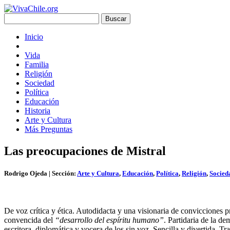
Inicio
Vida
Familia
Religión
Sociedad
Política
Educación
Historia
Arte y Cultura
Más Preguntas
Las preocupaciones de Mistral
Rodrigo Ojeda
| Sección:
Arte y Cultura
,
Educación
,
Política
,
Religión
,
Socied
De voz crítica y ética. Autodidacta y una visionaria de convicciones p
convencida del
“desarrollo del espíritu humano”
. Partidaria de la de
escritora, diplomática y vocera de los sin voz. Sencilla y divertida. 