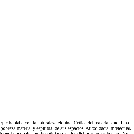
a que hablaba con la naturaleza elquina. Crítica del materialismo. Una
 pobreza material y espiritual de sus espacios. Autodidacta, intelectual,
aciones la ocupaban en lo cotidiano, en los dichos y en los hechos. No