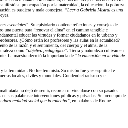
 manifestó su preocupación por la maternidad, la educación, la pobreza
nación es pasajera y mala consejera.
“Leer a Gabriela Mistral es una
eyes.
nes esenciales”
. Su epistolario contiene reflexiones y consejos de
o una puerta para “renovar el alma” en el camino tangible e
undamental educar las virtudes y formar ciudadanos en lo urbano y
rofesores. ¿Cómo están los profesores y las aulas en la actualidad?
to de la razón y el sentimiento, del cuerpo y el alma, de la
naturaleza como
“objetivo pedagógico”
. Tierra y naturaleza cultivan en
gente. La maestra decretó la importancia de
“la educación en la vida de
 y la feminidad. No fue feminista. Su misión fue y es espiritual e
guerras locales, civiles y mundiales. Condenó el racismo y el
maltratada no dejó de sentir, recordar ni vincularse con su pasado.
s en sus palabras e intervenciones públicas y privadas. Se preocupó de
a dura realidad social que la rodeaba”
, en palabras de Roque