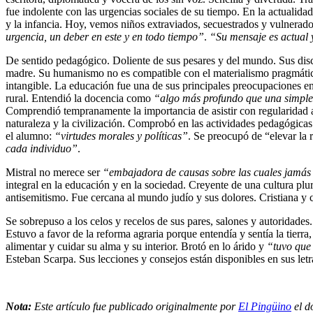
fue indolente con las urgencias sociales de su tiempo. En la actualid
y la infancia. Hoy, vemos niños extraviados, secuestrados y vulnerado
urgencia, un deber en este y en todo tiempo”
.
“Su mensaje es actual 
De sentido pedagógico. Doliente de sus pesares y del mundo. Sus disc
madre. Su humanismo no es compatible con el materialismo pragmático
intangible. La educación fue una de sus principales preocupaciones en
rural. Entendió la docencia como
“algo más profundo que una simple
Comprendió tempranamente la importancia de asistir con regularidad a 
naturaleza y la civilización. Comprobó en las actividades pedagógicas 
el alumno:
“virtudes morales y políticas”
. Se preocupó de “elevar la 
cada individuo”
.
Mistral no merece ser
“embajadora de causas sobre las cuales jamás s
integral en la educación y en la sociedad. Creyente de una cultura plur
antisemitismo. Fue cercana al mundo judío y sus dolores. Cristiana y 
Se sobrepuso a los celos y recelos de sus pares, salones y autoridades
Estuvo a favor de la reforma agraria porque entendía y sentía la tier
alimentar y cuidar su alma y su interior. Brotó en lo árido y
“tuvo que
Esteban Scarpa. Sus lecciones y consejos están disponibles en sus letr
Nota:
Este artículo fue publicado originalmente por
El Pingüino
el d