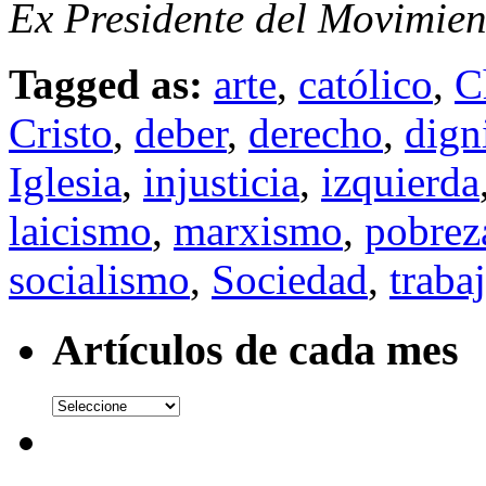
Ex Presidente del Movimien
Tagged as:
arte
,
católico
,
C
Cristo
,
deber
,
derecho
,
dign
Iglesia
,
injusticia
,
izquierda
laicismo
,
marxismo
,
pobrez
socialismo
,
Sociedad
,
traba
Artículos de cada mes