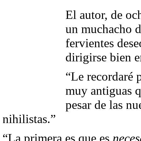
El autor, de oc
un muchacho de
fervientes dese
dirigirse bien e
“Le recordaré 
muy antiguas q
pesar de las nue
nihilistas.”
“La primera es que es
neces