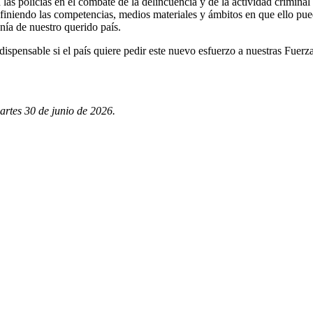
as policías en el combate de la delincuencia y de la actividad criminal 
niendo las competencias, medios materiales y ámbitos en que ello puede
anía de nuestro querido país.
ndispensable si el país quiere pedir este nuevo esfuerzo a nuestras Fu
artes 30 de junio de 2026.