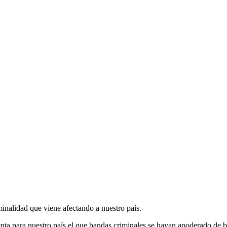
iminalidad que viene afectando a nuestro país.
enta para nuestro país el que bandas criminales se hayan apoderado de 