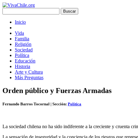
Inicio
Vida
Familia
Religión
Sociedad
Política
Educación
Historia
Arte y Cultura
Más Preguntas
Orden público y Fuerzas Armadas
Fernando Barros Tocornal
| Sección:
Política
La sociedad chilena no ha sido indiferente a la creciente y cruenta cr
La sensación de inseguridad y la conciencia de los riesgos que repres