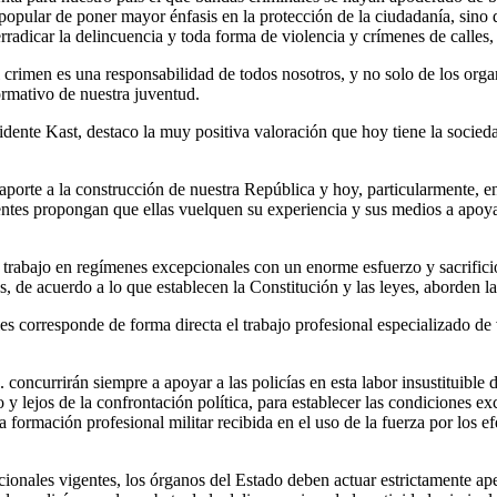
 popular de poner mayor énfasis en la protección de la ciudadanía, sino
radicar la delincuencia y toda forma de violencia y crímenes de calles, 
l crimen es una responsabilidad de todos nosotros, y no solo de los org
ormativo de nuestra juventud.
dente Kast, destaco la muy positiva valoración que hoy tiene la socieda
orte a la construcción de nuestra República y hoy, particularmente, en 
gentes propongan que ellas vuelquen su experiencia y sus medios a apoya
so trabajo en regímenes excepcionales con un enorme esfuerzo y sacrifici
tos, de acuerdo a lo que establecen la Constitución y las leyes, aborden
les corresponde de forma directa el trabajo profesional especializado de
oncurrirán siempre a apoyar a las policías en esta labor insustituible del
 y lejos de la confrontación política, para establecer las condiciones e
ormación profesional militar recibida en el uso de la fuerza por los ef
onales vigentes, los órganos del Estado deben actuar estrictamente ape