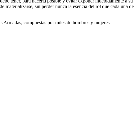
debe tener, para hacerla posible y evitar exponer indebidamente a su
 materializarse, sin perder nunca la esencia del rol que cada una de
erzas Armadas, compuestas por miles de hombres y mujeres