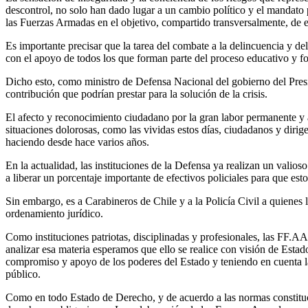
descontrol, no solo han dado lugar a un cambio político y el mandato
las Fuerzas Armadas en el objetivo, compartido transversalmente, de er
Es importante precisar que la tarea del combate a la delincuencia y de
con el apoyo de todos los que forman parte del proceso educativo y f
Dicho esto, como ministro de Defensa Nacional del gobierno del Presi
contribución que podrían prestar para la solución de la crisis.
El afecto y reconocimiento ciudadano por la gran labor permanente y ap
situaciones dolorosas, como las vividas estos días, ciudadanos y diri
haciendo desde hace varios años.
En la actualidad, las instituciones de la Defensa ya realizan un valio
a liberar un porcentaje importante de efectivos policiales para que es
Sin embargo, es a Carabineros de Chile y a la Policía Civil a quienes 
ordenamiento jurídico.
Como instituciones patriotas, disciplinadas y profesionales, las FF.AA. c
analizar esa materia esperamos que ello se realice con visión de Estado
compromiso y apoyo de los poderes del Estado y teniendo en cuenta la f
público.
Como en todo Estado de Derecho, y de acuerdo a las normas constituci