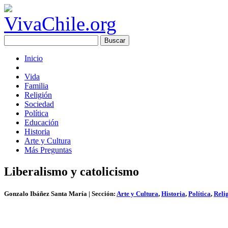
Inicio
Vida
Familia
Religión
Sociedad
Política
Educación
Historia
Arte y Cultura
Más Preguntas
Liberalismo y catolicismo
Gonzalo Ibáñez Santa María
| Sección:
Arte y Cultura
,
Historia
,
Política
,
Reli