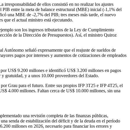
 irresponsabilidad de ellos consistió en no realizar los ajustes
l PIB entre la meta de balance estructural (MBE) inicial (-1,1% del
ificó una MBE de -2,7% del PIB; tres meses más tarde, el nuevo
 que el actual ministro está ejecutando.
ejemplo son los ingresos tributarios de la Ley de Cumplimiento
ección de la Dirección de Presupuestos). Así, el ministro Quiroz
al Autónomo señaló expresamente que el reajuste de sueldos de
mayores pagos por intereses y aumentos de cotizaciones de empleados
les por US$ 9.200 millones e identificó US$ 3.200 millones en pagos
 y gratuidad, y a unos 10.000 proveedores del Estado.
os por Grau para el futuro. Entre sus propios IFP 3T25 e IFP 4T25, el
US$ 4.000 millones. Faltan cerca de US$ 10.000 millones, sin una
implementado una revisión completa de las finanzas públicas,
na senda de estabilización del déficit y de la deuda en el período
.200 millones en 2026, necesario para financiar los errores y