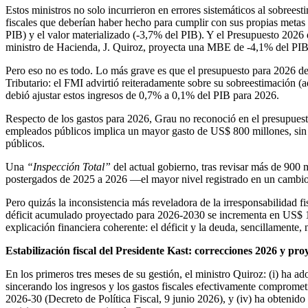
Estos ministros no solo incurrieron en errores sistemáticos al sobreest
fiscales que deberían haber hecho para cumplir con sus propias metas 
PIB) y el valor materializado (-3,7% del PIB). Y el Presupuesto 2026
ministro de Hacienda, J. Quiroz, proyecta una MBE de -4,1% del PIB en
Pero eso no es todo. Lo más grave es que el presupuesto para 2026 de
Tributario: el FMI advirtió reiteradamente sobre su sobreestimación (
debió ajustar estos ingresos de 0,7% a 0,1% del PIB para 2026.
Respecto de los gastos para 2026, Grau no reconoció en el presupues
empleados públicos implica un mayor gasto de US$ 800 millones, sin 
públicos.
Una
“Inspección Total”
del actual gobierno, tras revisar más de 900
postergados de 2025 a 2026 —el mayor nivel registrado en un cambio 
Pero quizás la inconsistencia más reveladora de la irresponsabilidad fi
déficit acumulado proyectado para 2026-2030 se incrementa en US$ 14
explicación financiera coherente: el déficit y la deuda, sencillamente, 
Estabilización fiscal del Presidente Kast: correcciones 2026 y pr
En los primeros tres meses de su gestión, el ministro Quiroz: (i) ha a
sincerando los ingresos y los gastos fiscales efectivamente compromet
2026-30 (Decreto de Política Fiscal, 9 junio 2026), y (iv) ha obtenid