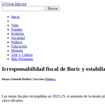
Inicio
Vida
Familia
Religión
Sociedad
Política
Educación
Historia
Arte y Cultura
Más Preguntas
Irresponsabilidad fiscal de Boric y estabil
Klaus Schmidt-Hebbel
| Sección:
Política
Las metas fiscales incumplidas en 2023-25, el aumento de la deuda púb
cinco décadas.