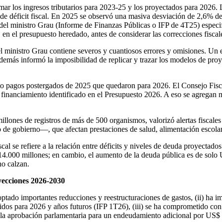
imar los ingresos tributarios para 2023-25 y los proyectados para 2026. La
de déficit fiscal. En 2025 se observó una masiva desviación de 2,6% de
 del ministro Grau (Informe de Finanzas Públicas o IFP de 4T25) espec
 el presupuesto heredado, antes de considerar las correcciones fiscales
l ministro Grau contiene severos y cuantiosos errores y omisiones. Un 
además informó la imposibilidad de replicar y trazar los modelos de proy
to pagos postergados de 2025 que quedaron para 2026. El Consejo Fisc
financiamiento identificado en el Presupuesto 2026. A eso se agregan 
 millones de registros de más de 500 organismos, valorizó alertas fisca
de gobierno—, que afectan prestaciones de salud, alimentación escolar
scal se refiere a la relación entre déficits y niveles de deuda proyectad
.000 millones; en cambio, el aumento de la deuda pública es de solo 
no calzan.
oyecciones 2026-2030
doptado importantes reducciones y reestructuraciones de gastos, (ii) ha 
idos para 2026 y años futuros (IFP 1T26), (iii) se ha comprometido con u
o la aprobación parlamentaria para un endeudamiento adicional por US$ 6