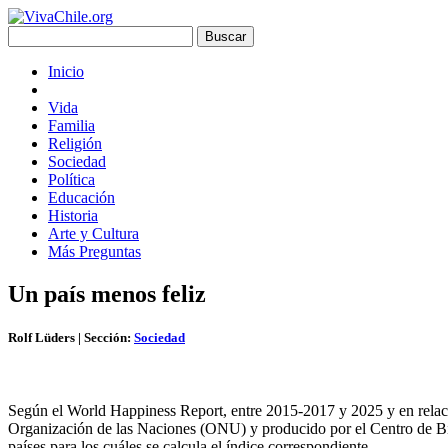
Inicio
Vida
Familia
Religión
Sociedad
Política
Educación
Historia
Arte y Cultura
Más Preguntas
Un país menos feliz
Rolf Lüders
| Sección:
Sociedad
Según el World Happiness Report, entre 2015-2017 y 2025 y en relación
Organización de las Naciones (ONU) y producido por el Centro de Bie
países para los cuáles se calcula el índice correspondiente.