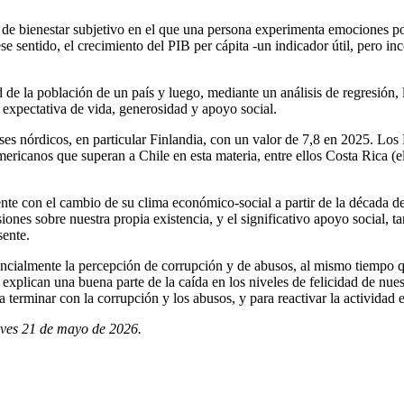
do de bienestar subjetivo en el que una persona experimenta emociones p
e sentido, el crecimiento del PIB per cápita -un indicador útil, pero i
e la población de un país y luego, mediante un análisis de regresión, la 
 expectativa de vida, generosidad y apoyo social.
países nórdicos, en particular Finlandia, con un valor de 7,8 en 2025. L
icanos que superan a Chile en esta materia, entre ellos Costa Rica (el
rente con el cambio de su clima económico-social a partir de la década 
siones sobre nuestra propia existencia, y el significativo apoyo social, 
sente.
ncialmente la percepción de corrupción y de abusos, al mismo tiempo 
explican una buena parte de la caída en los niveles de felicidad de nuest
 terminar con la corrupción y los abusos, y para reactivar la actividad
eves 21 de mayo de 2026.