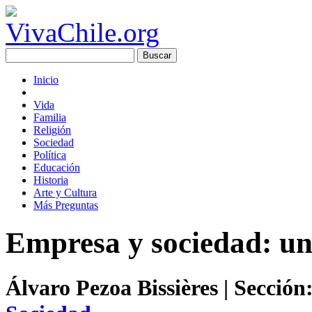
Inicio
Vida
Familia
Religión
Sociedad
Política
Educación
Historia
Arte y Cultura
Más Preguntas
Empresa y sociedad: un
Álvaro Pezoa Bissières
| Sección