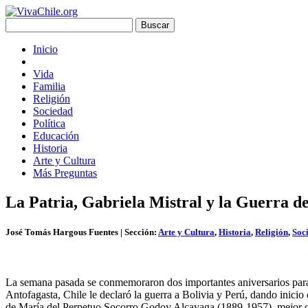
Inicio
Vida
Familia
Religión
Sociedad
Política
Educación
Historia
Arte y Cultura
Más Preguntas
La Patria, Gabriela Mistral y la Guerra de
José Tomás Hargous Fuentes
| Sección:
Arte y Cultura
,
Historia
,
Religión
,
Soc
La semana pasada se conmemoraron dos importantes aniversarios para la
Antofagasta, Chile le declaró la guerra a Bolivia y Perú, dando inici
de María del Perpetuo Socorro Godoy Alcayaga (1889-1957), mejor c