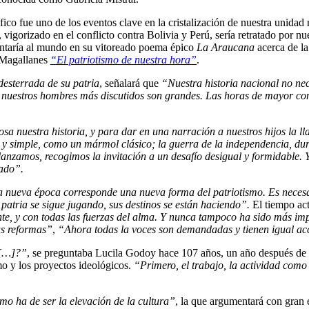
co fue uno de los eventos clave en la cristalización de nuestra unidad 
gorizado en el conflicto contra Bolivia y Perú, sería retratado por nue
contaría al mundo en su vitoreado poema épico
La Araucana
acerca de la
n Magallanes
“El patriotismo de nuestra hora”
.
desterrada de su patria
, señalará que
“Nuestra historia nacional no n
nuestros hombres más discutidos son grandes. Las horas de mayor confu
sa nuestra historia, y para dar en una narración a nuestros hijos la l
 y simple, como un mármol clásico; la guerra de la independencia, dur
anzamos, recogimos la invitación a un desafío desigual y formidable. Y 
mado”.
a nueva época corresponde una nueva forma del patriotismo. Es necesa
a patria se sigue jugando, sus destinos se están haciendo”.
El tiempo ac
te, y con todas las fuerzas del alma. Y nunca tampoco ha sido más im
as reformas”
,
“Ahora todas la voces son demandadas y tienen igual acc
o […]?”
, se preguntaba Lucila Godoy hace 107 años, un año después de te
smo y los proyectos ideológicos.
“Primero, el trabajo, la actividad como
smo ha de ser la elevación de la cultura”
, la que argumentará con gran 