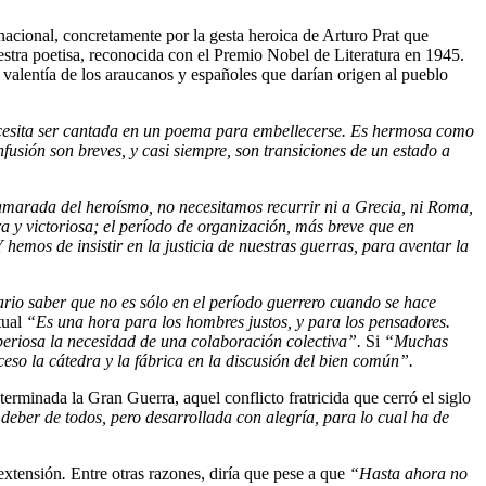
nacional, concretamente por la gesta heroica de Arturo Prat que
stra poetisa, reconocida con el Premio Nobel de Literatura en 1945.
 valentía de los araucanos y españoles que darían origen al pueblo
ecesita ser cantada en un poema para embellecerse. Es hermosa como
sión son breves, y casi siempre, son transiciones de un estado a
lamarada del heroísmo, no necesitamos recurrir ni a Grecia, ni Roma,
a y victoriosa; el período de organización, más breve que en
hemos de insistir en la justicia de nuestras guerras, para aventar la
rio saber que no es sólo en el período guerrero cuando se hace
tual
“Es una hora para los hombres justos, y para los pensadores.
periosa la necesidad de una colaboración colectiva”.
Si
“Muchas
eso la cátedra y la fábrica en la discusión del bien común”.
rminada la Gran Guerra, aquel conflicto fratricida que cerró el siglo
 deber de todos, pero desarrollada con alegría, para lo cual ha de
extensión
.
Entre otras razones, diría que pese a que
“Hasta ahora no