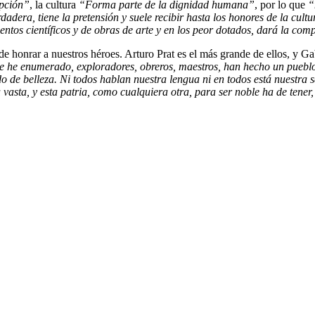
epción”
, la cultura
“Forma parte de la dignidad humana”
, por lo que
“
adera, tiene la pretensión y suele recibir hasta los honores de la cultu
entos científicos y de obras de arte y en los peor dotados, dará la co
nde honrar a nuestros héroes. Arturo Prat es el más grande de ellos, y G
e he enumerado, exploradores, obreros, maestros, han hecho un pueblo
tado de belleza. Ni todos hablan nuestra lengua ni en todos está nuestra 
a vasta, y esta patria, como cualquiera otra, para ser noble ha de tener