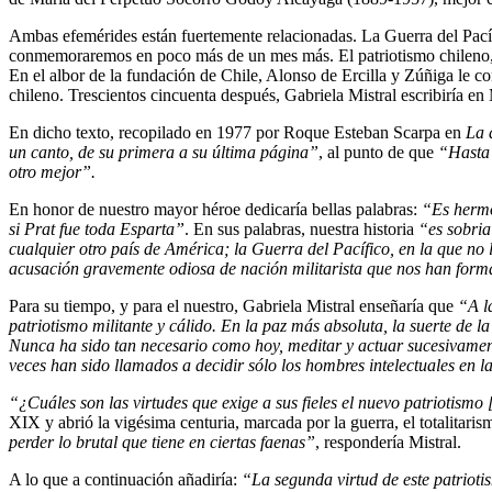
Ambas efemérides están fuertemente relacionadas. La Guerra del Pacífi
conmemoraremos en poco más de un mes más. El patriotismo chileno, vi
En el albor de la fundación de Chile, Alonso de Ercilla y Zúñiga le 
chileno. Trescientos cincuenta después, Gabriela Mistral escribiría e
En dicho texto, recopilado en 1977 por Roque Esteban Scarpa en
La 
un canto, de su primera a su última página”
, al punto de que
“Hasta 
otro mejor”.
En honor de nuestro mayor héroe dedicaría bellas palabras:
“Es hermo
si Prat fue toda Esparta”
. En sus palabras, nuestra historia
“es sobria
cualquier otro país de América; la Guerra del Pacífico, en la que no l
acusación gravemente odiosa de nación militarista que nos han for
Para su tiempo, y para el nuestro, Gabriela Mistral enseñaría que
“A l
patriotismo militante y cálido. En la paz más absoluta, la suerte de l
Nunca ha sido tan necesario como hoy, meditar y actuar sucesivamen
veces han sido llamados a decidir sólo los hombres intelectuales en l
“¿Cuáles son las virtudes que exige a sus fieles el nuevo patriotism
XIX y abrió la vigésima centuria, marcada por la guerra, el totalitari
perder lo brutal que tiene en ciertas faenas”
, respondería Mistral.
A lo que a continuación añadiría:
“La segunda virtud de este patrioti