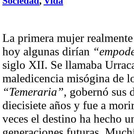
Sociedad
,
Vida
La primera mujer realmente 
hoy algunas dirían
“empod
siglo XII. Se llamaba Urrac
maledicencia misógina de lo
“Temeraria”
, gobernó sus
diecisiete años y fue a mor
veces el destino ha hecho u
generaciones futuras. Much