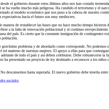
do desde el gobierno durante estos últimos años nos han costado tremen
 se ha vuelto mucho más peligrosa. Ha cundido el terrorismo y el narco
nifestado al modelo económico que nos puso a la cabeza de nuestro conti
s expectativas hacia el futuro son muy mediocres.
de manera de restablecer las bases que no hace mucho tiempo hicieron d
 refiere a la falta de renovación poblacional y al continuo envejecimien
iana del país. Es cierto que la constante inmigración de contingentes ex
a población.
e gravísimo problema y de abordarlo como corresponde. No podemos en es
r el rol materno de nuestras mujeres. El apoyo a ellas para que contrai
adelante de todo el país y así deben celebrarse. Debe robustecerse la f
erno ha presentado un proyecto de ley destinado a reconocer a los niños
a. No descansemos hasta superarla. El nuevo gobierno debe tenerla entre
edes sociales
.