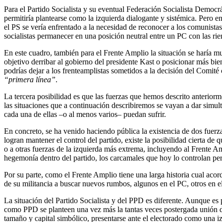
Para el Partido Socialista y su eventual Federación Socialista Democr
permitiría plantearse como la izquierda dialogante y sistémica. Pero e
el PS se vería enfrentado a la necesidad de reconocer a los comunista
socialistas permanecer en una posición neutral entre un PC con las rie
En este cuadro, también para el Frente Amplio la situación se haría mu
objetivo derribar al gobierno del presidente Kast o posicionar más bie
podrías dejar a los frenteamplistas sometidos a la decisión del Comit
“primera línea”
.
La tercera posibilidad es que las fuerzas que hemos descrito anterior
las situaciones que a continuación describiremos se vayan a dar simult
cada una de ellas –o al menos varios– puedan sufrir.
En concreto, se ha venido haciendo pública la existencia de dos fuerz
logran mantener el control del partido, existe la posibilidad cierta de 
o a otras fuerzas de la izquierda más extrema, incluyendo al Frente Amp
hegemonía dentro del partido, los carcamales que hoy lo controlan perm
Por su parte, como el Frente Amplio tiene una larga historia cual acor
de su militancia a buscar nuevos rumbos, algunos en el PC, otros en e
La situación del Partido Socialista y del PPD es diferente. Aunque es 
como PPD se planteen una vez más la tantas veces postergada unión de
tamaño y capital simbólico, presentarse ante el electorado como una i