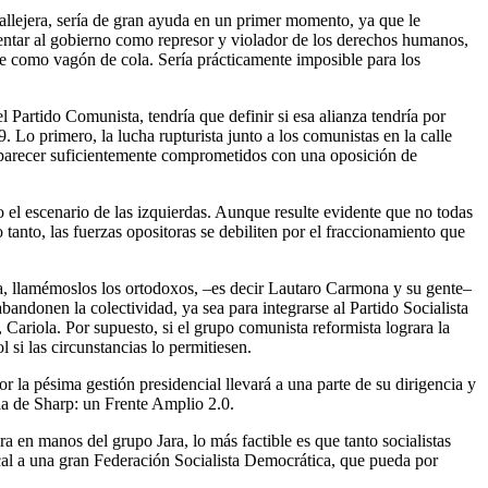
allejera, sería de gran ayuda en un primer momento, ya que le
esentar al gobierno como represor y violador de los derechos humanos,
se como vagón de cola. Sería prácticamente imposible para los
 Partido Comunista, tendría que definir si esa alianza tendría por
 Lo primero, la lucha rupturista junto a los comunistas en la calle
o aparecer suficientemente comprometidos con una oposición de
 el escenario de las izquierdas. Aunque resulte evidente que no todas
tanto, las fuerzas opositoras se debiliten por el fraccionamiento que
ola, llamémoslos los ortodoxos, –es decir Lautaro Carmona y su gente–
abandonen la colectividad, ya sea para integrarse al Partido Socialista
 Cariola. Por supuesto, si el grupo comunista reformista lograra la
si las circunstancias lo permitiesen.
r la pésima gestión presidencial llevará a una parte de su dirigencia y
la de Sharp: un Frente Amplio 2.0.
a en manos del grupo Jara, lo más factible es que tanto socialistas
cal a una gran Federación Socialista Democrática, que pueda por