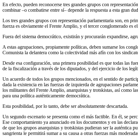
En efecto, pueden reconocerse tres grandes grupos con representación
combinar –o combatirse entre sí– depende la respuesta a esta gran dud
Los tres grandes grupos con representación parlamentaria son, en prim
fuerza es obviamente el Frente Amplio, y el tercer conglomerado es el
Fuera del sistema democrático, existirán y procurarán expandirse, agru
A estas agrupaciones, propiamente políticas, deben sumarse los conglo
Comunista la delantera como la colectividad más afín con los sindicato
Desde esa configuración, una primera posibilidad es que todas las fue
de la fiscalización a través de los diputados, y del ejercicio de los le
Un acuerdo de todos los grupos mencionados, en el sentido de particip
dada la existencia en las fuerzas de izquierda de agrupaciones parlame
los militantes del Frente Amplio, anarquistas y trotskistas, así como l
para una política auténticamente democrática.
Esta posibilidad, por lo tanto, debe ser absolutamente descartada.
Un segundo escenario se presenta como el más factible. En él, se percib
Ese comportamiento ya anunciado en los documentos y en las declaracio
de que los grupos anarquistas y trotskistas pudieran ser la auténtica p
sangrienta le permitirá sumar a su causa a otras fuerzas más moderada