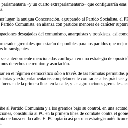
 parlamentaria –y un cuarto extraparlamentario– que configurarán esas 
a.
er lugar, la antigua Concertación, agrupando al Partido Socialista, al 
 Partido Comunista, en alianza con partidos menores de carácter rupturi
paciones desgajadas del comunismo, anarquistas y trotskistas, así como 
merados gremiales que estarán disponibles para los partidos que mejor p
s intransigentes.
rzas anteriormente mencionadas confluyan en una estrategia de oposició
gítimos derechos de reunión y asociación.
ar en el régimen democrático sólo a través de las fórmulas permitidas 
ntarias y extraparlamentarias completamente contrarias a las prácticas 
as fuerzas de la primera línea en la calle, y las agrupaciones gremiales a
e al Partido Comunista y a los gremios bajo su control, en una actitud q
nes, constituiría al PC en la primera línea de combate contra el gobier
unta de lanza en la calle. El PC optaría así por una estrategia auténtica
s.