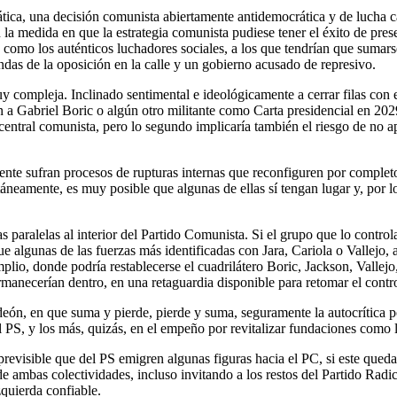
ática, una decisión comunista abiertamente antidemocrática y de lucha c
n la medida en que la estrategia comunista pudiese tener el éxito de pr
s como los auténticos luchadores sociales, a los que tendrían que sumar
ndas de la oposición en la calle y un gobierno acusado de represivo.
y compleja. Inclinado sentimental e ideológicamente a cerrar filas con el
n a Gabriel Boric o algún otro militante como Carta presidencial en 2029.
é central comunista, pero lo segundo implicaría también el riesgo de n
mente sufran procesos de rupturas internas que reconfiguren por completo
áneamente, es muy posible que algunas de ellas sí tengan lugar y, por lo 
as paralelas al interior del Partido Comunista. Si el grupo que lo contr
que algunas de las fuerzas más identificadas con Jara, Cariola o Vallejo, 
lio, donde podría restablecerse el cuadrilátero Boric, Jackson, Vallejo,
anecerían dentro, en una retaguardia disponible para retomar el control 
deón, en que suma y pierde, pierde y suma, seguramente la autocrítica po
l PS, y los más, quizás, en el empeño por revitalizar fundaciones como 
previsible que del PS emigren algunas figuras hacia el PC, si este quedar
 ambas colectividades, incluso invitando a los restos del Partido Radi
zquierda confiable.