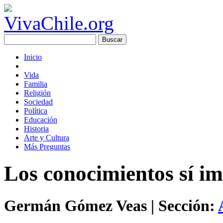
Inicio
Vida
Familia
Religión
Sociedad
Política
Educación
Historia
Arte y Cultura
Más Preguntas
Los conocimientos sí i
Germán Gómez Veas
| Sección: