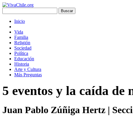
Inicio
Vida
Familia
Religión
Sociedad
Política
Educación
Historia
Arte y Cultura
Más Preguntas
5 eventos y la caída de
Juan Pablo Zúñiga Hertz
| Secc