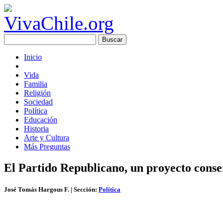
Inicio
Vida
Familia
Religión
Sociedad
Política
Educación
Historia
Arte y Cultura
Más Preguntas
El Partido Republicano, un proyecto cons
José Tomás Hargous F.
| Sección:
Política