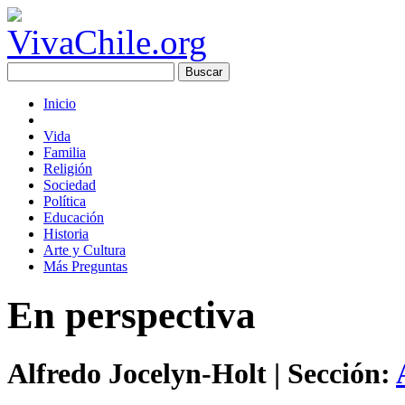
Inicio
Vida
Familia
Religión
Sociedad
Política
Educación
Historia
Arte y Cultura
Más Preguntas
En perspectiva
Alfredo Jocelyn-Holt
| Sección: