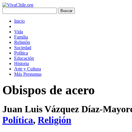
Inicio
Vida
Familia
Religión
Sociedad
Política
Educación
Historia
Arte y Cultura
Más Preguntas
Obispos de acero
Juan Luis Vázquez Díaz-Mayo
Política
,
Religión