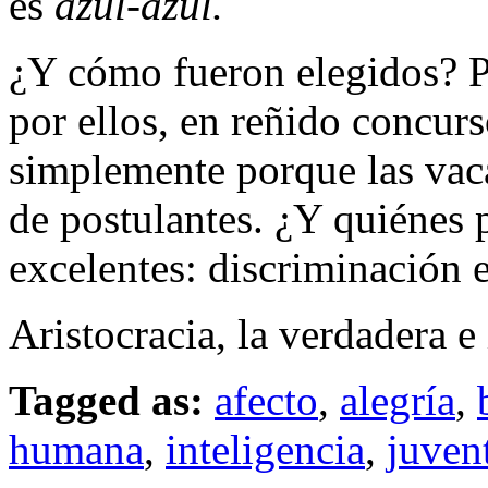
es
azul-azul.
¿Y cómo fueron elegidos? P
por ellos, en reñido concurs
simplemente porque las vac
de postulantes. ¿Y quiénes 
excelentes: discriminación e
Aristocracia, la verdadera e
Tagged as:
afecto
,
alegría
,
humana
,
inteligencia
,
juven