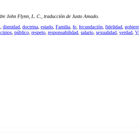
adre John Flynn, L. C., traducción de Justo Amado.
o
,
dignidad
,
doctrina
,
estado
,
Familia
,
fe
,
fecundación
,
fidelidad
,
gobier
ncipios
,
público
,
respeto
,
responsabilidad
,
salario
,
sexualidad
,
verdad
,
V