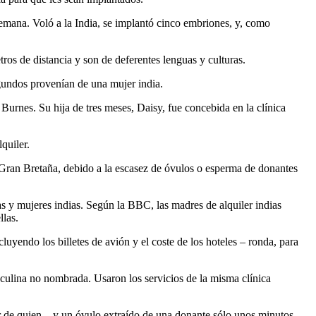
emana. Voló a la India, se implantó cinco embriones, y, como
os de distancia y son de deferentes lenguas y culturas.
undos provenían de una mujer india.
urnes. Su hija de tres meses, Daisy, fue concebida en la clínica
quiler.
e Gran Bretaña, debido a la escasez de óvulos o esperma de donantes
as y mujeres indias. Según la BBC, las madres de alquiler indias
llas.
cluyendo los billetes de avión y el coste de los hoteles – ronda, para
sculina no nombrada. Usaron los servicios de la misma clínica
r de quien – y un óvulo extraído de una donante sólo unos minutos