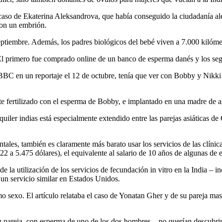
 caso de Ekaterina Aleksandrova, que había conseguido la ciudadanía al
on un embrión.
tiembre. Además, los padres biológicos del bebé viven a 7.000 kilómetr
l primero fue comprado online de un banco de esperma danés y los seg
BBC en un reportaje el 12 de octubre, tenía que ver con Bobby y Nikki B
e fertilizado con el esperma de Bobby, e implantado en una madre de al
uiler indias está especialmente extendido entre las parejas asiáticas d
ales, también es claramente más barato usar los servicios de las clínic
22 a 5.475 dólares), el equivalente al salario de 10 años de algunas de e
 la utilización de los servicios de fecundación in vitro en la India – in
a un servicio similar en Estados Unidos.
o sexo. El artículo relataba el caso de Yonatan Gher y de su pareja ma
u pareja, con esperma de uno de los dos hombres – no querían descubri