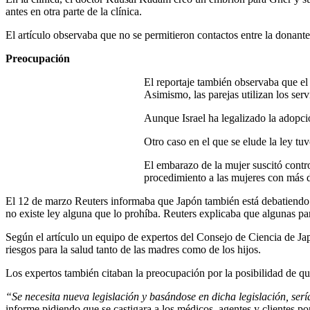
antes en otra parte de la clínica.
El artículo observaba que no se permitieron contactos entre la donante 
Preocupación
El reportaje también observaba que el 
Asimismo, las parejas utilizan los servi
Aunque Israel ha legalizado la adopció
Otro caso en el que se elude la ley tu
El embarazo de la mujer suscitó contr
procedimiento a las mujeres con más 
El 12 de marzo Reuters informaba que Japón también está debatiendo e
no existe ley alguna que lo prohíba. Reuters explicaba que algunas pa
Según el artículo un equipo de expertos del Consejo de Ciencia de Jap
riesgos para la salud tanto de las madres como de los hijos.
Los expertos también citaban la preocupación por la posibilidad de que
“Se necesita nueva legislación y basándose en dicha legislación, ser
informe pidiendo que se castigara a los médicos, agentes y clientes po