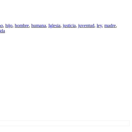
no
,
hijo
,
hombre
,
humana
,
Iglesia
,
justicia
,
juventud
,
ley
,
madre
,
ida