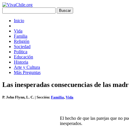
Inicio
Vida
Familia
Religión
Sociedad
Política
Educación
Historia
Arte y Cultura
Más Preguntas
Las inesperadas consecuencias de las madre
P. John Flynn, L. C.
| Sección:
Familia
,
Vida
El hecho de que las parejas que no pu
inesperados.