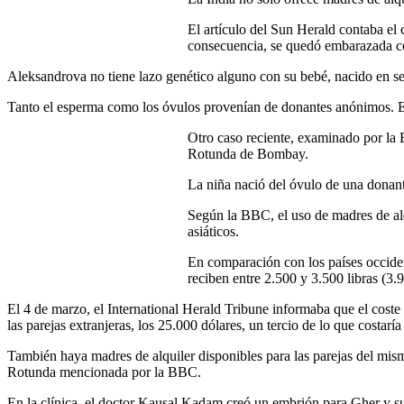
El artículo del Sun Herald contaba el
consecuencia, se quedó embarazada c
Aleksandrova no tiene lazo genético alguno con su bebé, nacido en sep
Tanto el esperma como los óvulos provenían de donantes anónimos. E
Otro caso reciente, examinado por la 
Rotunda de Bombay.
La niña nació del óvulo de una donant
Según la BBC, el uso de madres de alq
asiáticos.
En comparación con los países occident
reciben entre 2.500 y 3.500 libras (3.9
El 4 de marzo, el International Herald Tribune informaba que el coste de
las parejas extranjeras, los 25.000 dólares, un tercio de lo que costarí
También haya madres de alquiler disponibles para las parejas del mism
Rotunda mencionada por la BBC.
En la clínica, el doctor Kausal Kadam creó un embrión para Gher y s