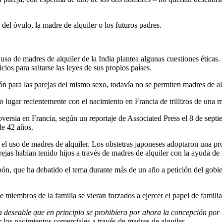
del óvulo, la madre de alquiler o los futuros padres.
uso de madres de alquiler de la India plantea algunas cuestiones éticas.
cios para saltarse las leyes de sus propios países.
n para las parejas del mismo sexo, todavía no se permiten madres de alq
vo lugar recientemente con el nacimiento en Francia de trillizos de una 
oversia en Francia, según un reportaje de Associated Press el 8 de sept
de 42 años.
l uso de madres de alquiler. Los obstetras japoneses adoptaron una pro
rejas habían tenido hijos a través de madres de alquiler con la ayuda d
ón, que ha debatido el tema durante más de un año a petición del gobie
 miembros de la familia se vieran forzados a ejercer el papel de familia
ía deseable que en principio se prohibiera por ahora la concepción por
r los nacimientos comerciales a través de madres de alquiler.