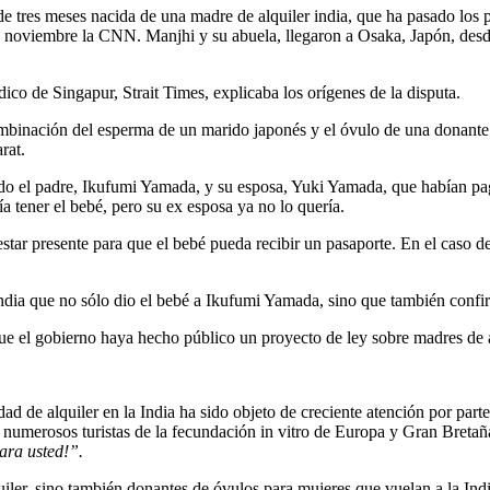
de tres meses nacida de una madre de alquiler india, que ha pasado los 
e noviembre la CNN. Manjhi y su abuela, llegaron a Osaka, Japón, desde
dico de Singapur, Strait Times, explicaba los orígenes de la disputa.
mbinación del esperma de un marido japonés y el óvulo de una donante 
rat.
o el padre, Ikufumi Yamada, y su esposa, Yuki Yamada, que habían pagad
 tener el bebé, pero su ex esposa ya no lo quería.
star presente para que el bebé pueda recibir un pasaporte. En el caso d
India que no sólo dio el bebé a Ikufumi Yamada, sino que también confir
que el gobierno haya hecho público un proyecto de ley sobre madres de a
d de alquiler en la India ha sido objeto de creciente atención por part
 numerosos turistas de la fecundación in vitro de Europa y Gran Breta
ara usted!”.
uiler, sino también donantes de óvulos para mujeres que vuelan a la Ind