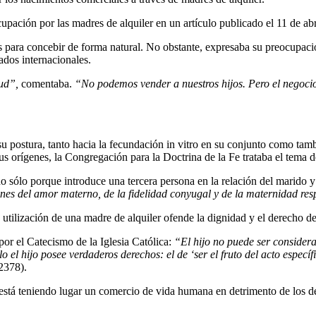
ción por las madres de alquiler en un artículo publicado el 11 de abr
 para concebir de forma natural. No obstante, expresaba su preocupació
ados internacionales.
ud”,
comentaba.
“No podemos vender a nuestros hijos. Pero el negocio
a su postura, tanto hacia la fecundación in vitro en su conjunto como tam
us orígenes, la Congregación para la Doctrina de la Fe trataba el tema de
no sólo porque introduce una tercera persona en la relación del marido
iones del amor materno, de la fidelidad conyugal y de la maternidad re
 utilización de una madre de alquiler ofende la dignidad y el derecho d
or el Catecismo de la Iglesia Católica:
“El hijo no puede ser consider
lo el hijo posee verdaderos derechos: el de ‘ser el fruto del acto espec
2378).
 está teniendo lugar un comercio de vida humana en detrimento de los 