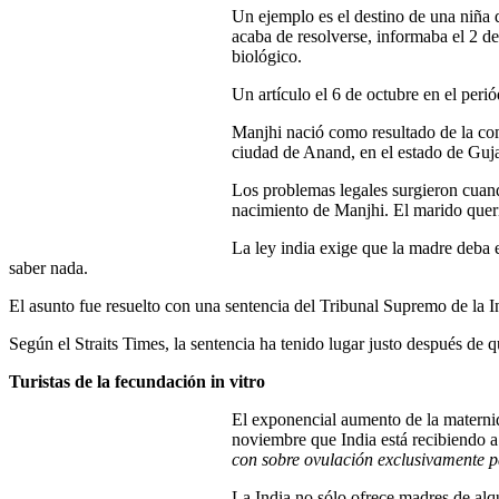
Un ejemplo es el destino de una niña 
acaba de resolverse, informaba el 2 d
biológico.
Un artículo el 6 de octubre en el perió
Manjhi nació como resultado de la co
ciudad de Anand, en el estado de Guja
Los problemas legales surgieron cuand
nacimiento de Manjhi. El marido quería
La ley india exige que la madre deba e
saber nada.
El asunto fue resuelto con una sentencia del Tribunal Supremo de la 
Según el Straits Times, la sentencia ha tenido lugar justo después de 
Turistas de la fecundación in vitro
El exponencial aumento de la maternida
noviembre que India está recibiendo a
con sobre ovulación exclusivamente p
La India no sólo ofrece madres de alq