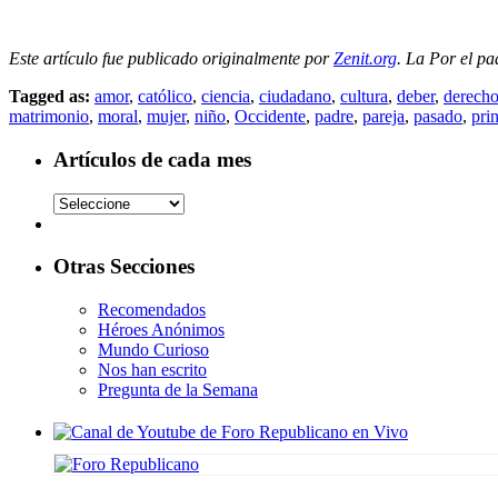
Este artículo fue publicado originalmente por
Zenit.org
. La Por el p
Tagged as:
amor
,
católico
,
ciencia
,
ciudadano
,
cultura
,
deber
,
derech
matrimonio
,
moral
,
mujer
,
niño
,
Occidente
,
padre
,
pareja
,
pasado
,
pri
Artículos de cada mes
Otras Secciones
Recomendados
Héroes Anónimos
Mundo Curioso
Nos han escrito
Pregunta de la Semana