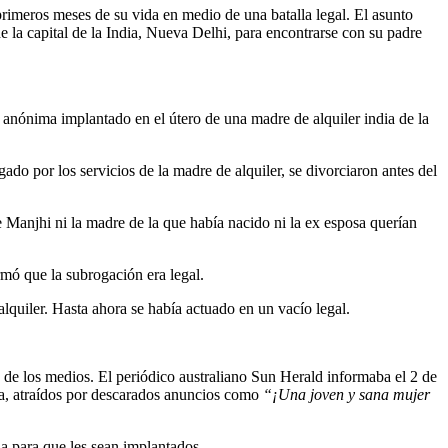
primeros meses de su vida en medio de una batalla legal. El asunto
 la capital de la India, Nueva Delhi, para encontrarse con su padre
anónima implantado en el útero de una madre de alquiler india de la
o por los servicios de la madre de alquiler, se divorciaron antes del
e Manjhi ni la madre de la que había nacido ni la ex esposa querían
mó que la subrogación era legal.
lquiler. Hasta ahora se había actuado en un vacío legal.
e de los medios. El periódico australiano Sun Herald informaba el 2 de
ña, atraídos por descarados anuncios como
“¡Una joven y sana mujer
ia para que les sean implantados.