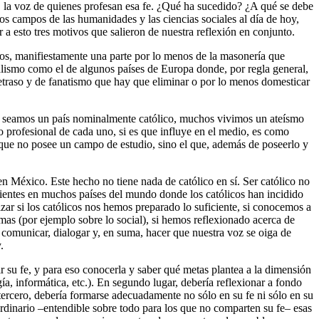
s, la voz de quienes profesan esa fe. ¿Qué ha sucedido? ¿A qué se debe
os campos de las humanidades y las ciencias sociales al día de hoy,
r a esto tres motivos que salieron de nuestra reflexión en conjunto.
ólicos, manifiestamente una parte por lo menos de la masonería que
alismo como el de algunos países de Europa donde, por regla general,
 retraso y de fanatismo que hay que eliminar o por lo menos domesticar
ue seamos un país nominalmente católico, muchos vivimos un ateísmo
o profesional de cada uno, si es que influye en el medio, es como
el que no posee un campo de estudio, sino el que, además de poseerlo y
n México. Este hecho no tiene nada de católico en sí. Ser católico no
acientes en muchos países del mundo donde los católicos han incidido
r si los católicos nos hemos preparado lo suficiente, si conocemos a
mas (por ejemplo sobre lo social), si hemos reflexionado acerca de
 comunicar, dialogar y, en suma, hacer que nuestra voz se oiga de
.
ir su fe, y para eso conocerla y saber qué metas plantea a la dimensión
ía, informática, etc.). En segundo lugar, debería reflexionar a fondo
 tercero, debería formarse adecuadamente no sólo en su fe ni sólo en su
ordinario –entendible sobre todo para los que no comparten su fe– esas