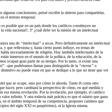
algunas conclusiones, pensé escribir la síntesis para compartirlas.
en el terreno temporal.
o es posible que en un país donde los católicos constituyen un
a vida nacional?, 3º ¿cuál debe ser la misión de un intelectual
iquiera una de
“intelectual”
a secas. Pero definitivamente un intelectual
a, y que reflexiona y, hasta cierto punto influye, en temas de
 habla necesariamente de religión. Hay también intelectuales de la
 están inmersos en el mundo de la política, de la educación, de la
itos ocupan gran parte de su tiempo. Por lo tanto, si existe una
al”
–que pudiéramos llamar para distinguirla de la
“eterna”
o
u distintivo no puede estar en que se dedique a lo que no tiene que ver
ma del que se ocupe, sino por cómo lo aborda. Tanto él como otro
y que hacer, pero cambiará la perspectiva de cómo, en qué medida y
ún esa misma revelación. Por la revelación, por ejemplo, el católico
alor infinito. Y otra todavía más práctica es que el salario que gana
ca, en el ámbito temporal de su competencia, proponer caminos que
ncipios del siglo XXI es paupérrimo), ni la Iglesia misma.