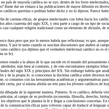
un país de mayoría católica no se oye, dentro de los foros intelectuale
s? Baste dar un vistazo a las publicaciones de mayor difusión en divers
los católicos querrían o podrían haber dicho y no lo dijeron. Parece habe
a fin de cuentas eficaz, de grupos intelectuales con fobia hacia los cat
os años cuarenta del siglo XIX, y otra parte a cargo de un tipo de soci
no casi cualquier religión tradicional como un elemento de división, de
poco dura pero que por lo menos habría que reflexionar, es que, aunq
stiera. Y por lo tanto cuando se suscitan discusiones que atañen al camp
 como católico (ya dijimos que el verdadero intelectual católico no es 
a su fe).
hemos estado a la altura de lo que sucede en el mundo del pensamiento e
 mi alrededor, más bien al contrario, y de esto encontramos ejemplos feh
ales del siglo XIX y principios del XX. Sin embargo habría que analiza
y de la propia fe, si conocemos la doctrina católica sobre diversos te
nte, si contamos con las herramientas académicas y argumentativas para
ién cierta, por sí misma abriría un reto para los jóvenes católicos de hoy
ía dibujada de la siguiente manera. Primero. Si es católico, debería viv
articular, al campo de su profesión (economía, filosofía, derecho, biolog
 los objetivos que le plantea la fe y llegar a conclusiones concretas. En
 de la comunicación eficaz para volverse capaz de traducir al lenguaje 