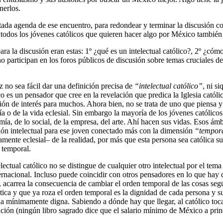
nerlos.
da agenda de ese encuentro, para redondear y terminar la discusión con 
 todos los jóvenes católicos que quieren hacer algo por México también 
ara la discusión eran estas: 1º ¿qué es un intelectual católico?, 2º ¿cóm
participan en los foros públicos de discusión sobre temas cruciales de l
z no sea fácil dar una definición precisa de
“intelectual católico”
, ni s
co es un pensador que cree en la revelación que predica la Iglesia católic
ión de interés para muchos. Ahora bien, no se trata de uno que piensa y
ía o de la vida eclesial. Sin embargo la mayoría de los jóvenes católicos
ía, de lo social, de la empresa, del arte. Ahí hacen sus vidas. Esos ámb
ón intelectual para ese joven conectado más con la dimensión
“tempor
tamente eclesial– de la realidad, por más que esta persona sea católica s
 temporal.
electual católico no se distingue de cualquier otro intelectual por el te
ternacional. Incluso puede coincidir con otros pensadores en lo que ha
s, acarrea la consecuencia de cambiar el orden temporal de las cosas seg
a y que ya roza el orden temporal es la dignidad de cada persona y su v
da mínimamente digna. Sabiendo a dónde hay que llegar, al católico to
velación (ningún libro sagrado dice que el salario mínimo de México a pri