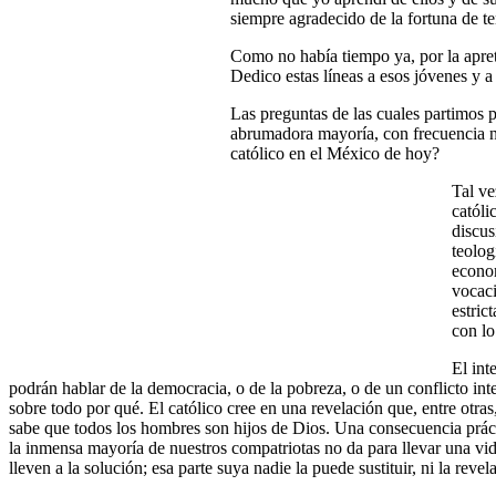
siempre agradecido de la fortuna de te
Como no había tiempo ya, por la apreta
Dedico estas líneas a esos jóvenes y a
Las preguntas de las cuales partimos p
abrumadora mayoría, con frecuencia no 
católico en el México de hoy?
Tal ve
católi
discus
teolog
econom
vocaci
estric
con lo
El int
podrán hablar de la democracia, o de la pobreza, o de un conflicto in
sobre todo por qué. El católico cree en una revelación que, entre otra
sabe que todos los hombres son hijos de Dios. Una consecuencia práctic
la inmensa mayoría de nuestros compatriotas no da para llevar una vi
lleven a la solución; esa parte suya nadie la puede sustituir, ni la re