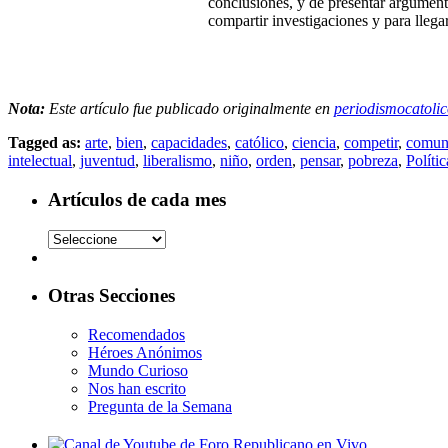
conclusiones, y de presentar argument
compartir investigaciones y para llega
Nota:
Este artículo fue publicado originalmente en
periodismocatoli
Tagged as:
arte
,
bien
,
capacidades
,
católico
,
ciencia
,
competir
,
comun
intelectual
,
juventud
,
liberalismo
,
niño
,
orden
,
pensar
,
pobreza
,
Polític
Artículos de cada mes
Otras Secciones
Recomendados
Héroes Anónimos
Mundo Curioso
Nos han escrito
Pregunta de la Semana