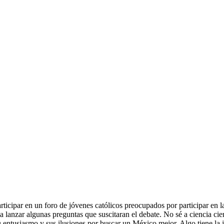
ticipar en un foro de jóvenes católicos preocupados por participar en la 
a lanzar algunas preguntas que suscitaran el debate. No sé a ciencia cie
 entusiasmo y sus ilusiones por buscar un México mejor. Algo tiene la 