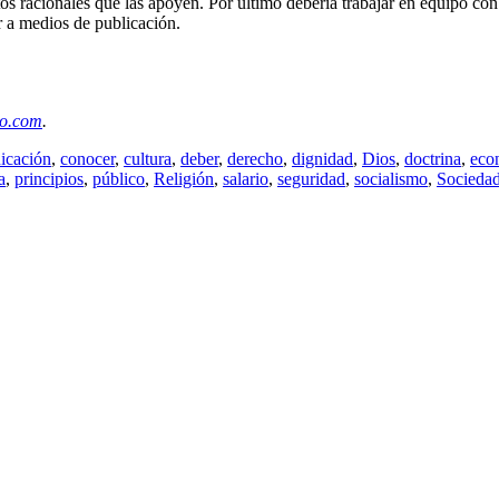
os racionales que las apoyen. Por último debería trabajar en equipo con
r a medios de publicación.
co.com
.
icación
,
conocer
,
cultura
,
deber
,
derecho
,
dignidad
,
Dios
,
doctrina
,
eco
a
,
principios
,
público
,
Religión
,
salario
,
seguridad
,
socialismo
,
Socieda