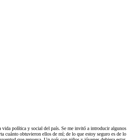
vida política y social del país. Se me invitó a introducir algunos
rta cuánto obtuvieron ellos de mí; de lo que estoy seguro es de lo
juventud que renueva. Un país con niños y jóvenes debiera estar