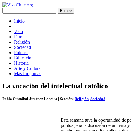
Inicio
Vida
Familia
Religión
Sociedad
Política
Educación
Historia
Arte y Cultura
Más Preguntas
La vocación del intelectual católico
Pablo Cristóbal Jiménez Lobeira
| Sección:
Religión
,
Sociedad
Esta semana tuve la oportunidad de par
puntos para la discusión de un tema y 
mucho que yo aprendí de ellos y de su