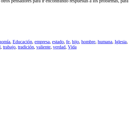
 otros pensadores para ir encontrando respuestas a los problemas, para
nomía
,
Educación
,
empresa
,
estado
,
fe
,
hijo
,
hombre
,
humana
,
Iglesia
,
d
,
trabajo
,
tradición
,
valiente
,
verdad
,
Vida