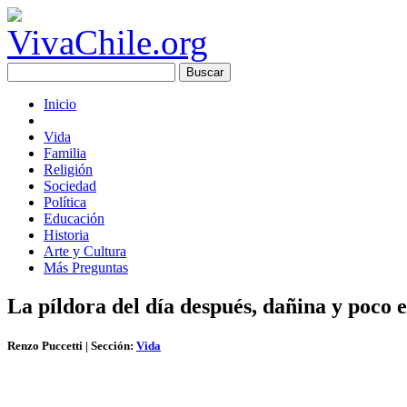
Inicio
Vida
Familia
Religión
Sociedad
Política
Educación
Historia
Arte y Cultura
Más Preguntas
La píldora del día después, dañina y poco e
Renzo Puccetti
| Sección:
Vida