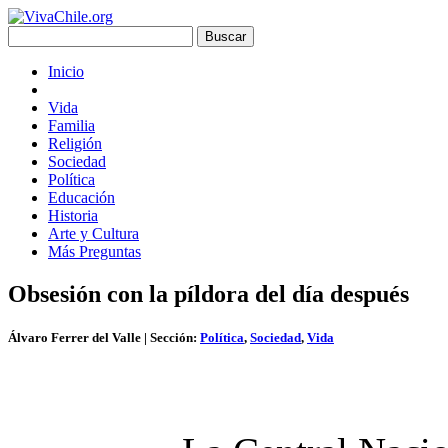
Inicio
Vida
Familia
Religión
Sociedad
Política
Educación
Historia
Arte y Cultura
Más Preguntas
Obsesión con la píldora del día después
Álvaro Ferrer del Valle
| Sección:
Política
,
Sociedad
,
Vida