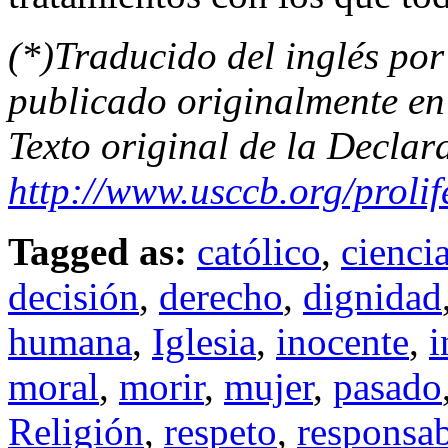
(*)Traducido del inglés por
publicado originalmente e
Texto original de la Declar
http://www.usccb.org/proli
Tagged as:
católico
,
cienci
decisión
,
derecho
,
dignidad
humana
,
Iglesia
,
inocente
,
i
moral
,
morir
,
mujer
,
pasado
Religión
,
respeto
,
responsab