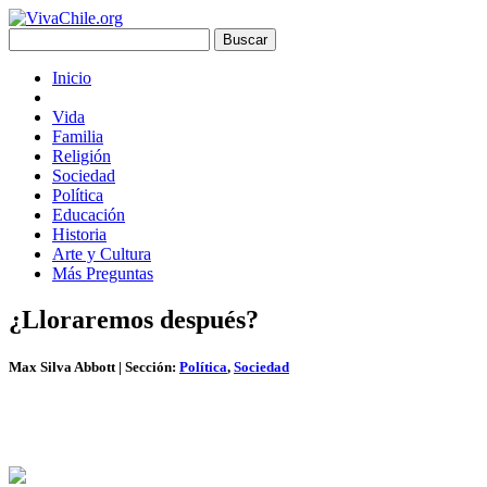
Inicio
Vida
Familia
Religión
Sociedad
Política
Educación
Historia
Arte y Cultura
Más Preguntas
¿Lloraremos después?
Max Silva Abbott
| Sección:
Política
,
Sociedad