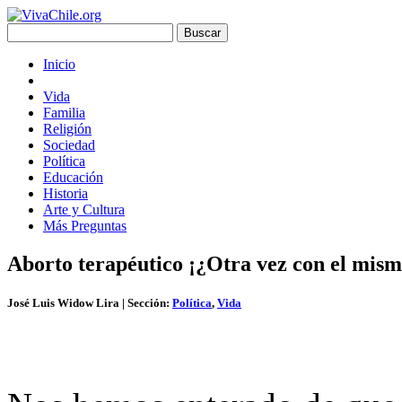
Inicio
Vida
Familia
Religión
Sociedad
Política
Educación
Historia
Arte y Cultura
Más Preguntas
Aborto terapéutico ¡¿Otra vez con el mism
José Luis Widow Lira
| Sección:
Política
,
Vida