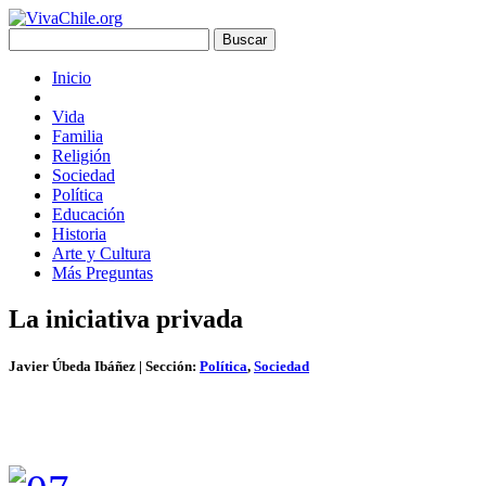
Inicio
Vida
Familia
Religión
Sociedad
Política
Educación
Historia
Arte y Cultura
Más Preguntas
La iniciativa privada
Javier Úbeda Ibáñez
| Sección:
Política
,
Sociedad