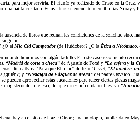
tria, para mejor servirla. El triunfo ya realizado de Cristo en la Cruz, vi
 una patria cristiana. Estos libros se encuentran en librerías Noray y P
a ausencia de libros que reunan las condiciones de la solicitud sino, má
 singular.
? ¿O el
Mío Cid Campeador
(de Huidobro)? ¿O la
Ética a Nicómaco
,
minar de hundirlos con algún ladrillo. En este caso recomiendo recurrir 
ns,
“Madrid de corte a checa”
de Agustín de Foxá y
“La esfera y la C
nas alternativas: “Para que Él reine” de Jean Ousset,
“El hombre, ani
es ¿quién?) y
“Nostalgia de Vázquez de Mella”
del padre Osvaldo Lira
es se pueden aprovechar estas vacaciones para releer ciertas piezas mag
agisterio de la Iglesia, del que no estaría nada mal revisar
“Inmorta
l cual hay en el sitio de Hazte Oir.org una antología, publicada en May