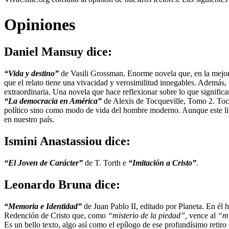
Opiniones
Daniel Mansuy
dice:
“Vida y destino”
de Vasili Grossman. Enorme novela que, en la mejor t
que el relato tiene una vivacidad y verosimilitud innegables. Además,
extraordinaria. Una novela que hace reflexionar sobre lo que significa
“La democracia en América”
de Alexis de Tocqueville, Tomo 2. Toc
político sino como modo de vida del hombre moderno. Aunque este lib
en nuestro país.
Ismini Anastassiou
dice:
“El Joven de Carácter”
de T. Torth e
“Imitación a Cristo”
.
Leonardo Bruna
dice:
“Memoria e Identidad”
de Juan Pablo II, editado por Planeta. En él
Redención de Cristo que, como
“misterio de la piedad”,
vence al
“mi
Es un bello texto, algo así como el epílogo de ese profundísimo reti