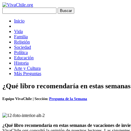
Inicio
Vida
Familia
Religión
Sociedad
Política
Educación
Historia
Arte y Cultura
Más Preguntas
¿Qué libro recomendaría en estas semanas 
Equipo VivaChile
| Sección:
Pregunta de la Semana
¿Qué libro recomendaría en estas semanas de vacaciones de invie
VivaChile.org consultó la opinión de nuestros lectores. Las siguientes