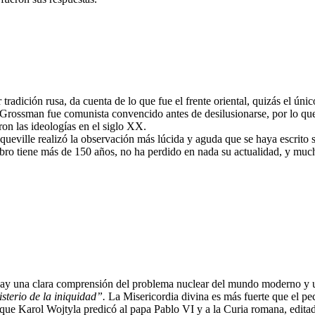
radición rusa, da cuenta de lo que fue el frente oriental, quizás el úni
 Grossman fue comunista convencido antes de desilusionarse, por lo que 
ron las ideologías en el siglo XX.
queville realizó la observación más lúcida y aguda que se haya escrit
ro tiene más de 150 años, no ha perdido en nada su actualidad, y muc
 hay una clara comprensión del problema nuclear del mundo moderno y un
sterio de la iniquidad”.
La Misericordia divina es más fuerte que el pec
ro que Karol Wojtyla predicó al papa Pablo VI y a la Curia romana, ed