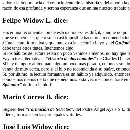
valorar la importancia del conocimiento de la historia y del amor a la pa
razón de esa profunda y serena esperanza que anima nuestro trabajo por
Felipe Widow L.
dice:
Hacer una recomendación de esta naturaleza es difícil, aunque no por l
que se deben leer, que resulta casi imposible hacer una recomendación
¿Una lectura formativa y que mueva a la acción? ¿Leyó ya el
Quijote
debe tener otros tintes. Intentemos algo.
Si los hábitos de lectura están un poco venidos a menos, no hay que ter
Vayan tres alternativas:
“Historia de dos ciudades”
de Charles Dicke
Si hay tiempo y ánimo para algo un poco más pesado, entonces son bue
venga de muy cerca, pero si el hijo no recomienda a su padre, entonc
Si, por último, la lectura formativa es un hábito ya adquirido, entonc
conocemos menos de lo que debiéramos. Esta vez me concentraré en el m
Splendor”
de Juan Pablo II.
Mario Correa B.
dice:
Sugiero leer
“Formación de Selectos”,
del Padre Ángel Ayala S.I., de
líderes, formarse en las principales virtudes.
José Luis Widow
dice: