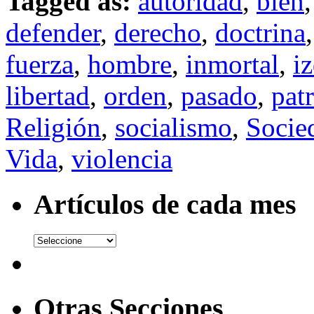
Tagged as:
autoridad
,
bien
defender
,
derecho
,
doctrina
fuerza
,
hombre
,
inmortal
,
i
libertad
,
orden
,
pasado
,
patr
Religión
,
socialismo
,
Socie
Vida
,
violencia
Artículos de cada mes
Otras Secciones