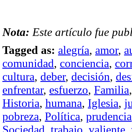
Nota:
Este artículo fue pub
Tagged as:
alegría
,
amor
,
a
comunidad
,
conciencia
,
cor
cultura
,
deber
,
decisión
,
des
enfrentar
,
esfuerzo
,
Familia
Historia
,
humana
,
Iglesia
,
j
pobreza
,
Política
,
prudencia
Sociedad
,
trabajo
,
valiente
,