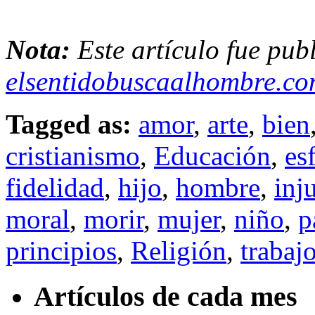
Nota:
Este artículo fue pub
elsentidobuscaalhombre.c
Tagged as:
amor
,
arte
,
bien
cristianismo
,
Educación
,
es
fidelidad
,
hijo
,
hombre
,
inju
moral
,
morir
,
mujer
,
niño
,
p
principios
,
Religión
,
trabaj
Artículos de cada mes